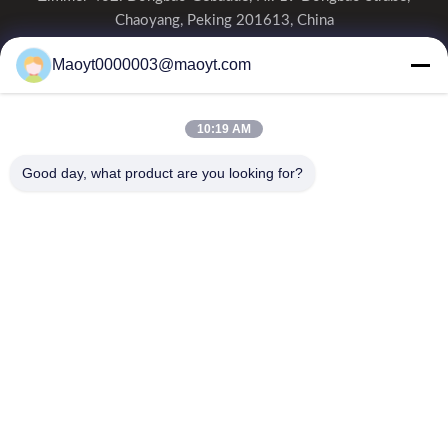
Chaoyang, Peking 201613, China
0086-19166230458
Maoyt0000003@maoyt.com
kf@maoyt.com
10:19 AM
Zu Hause
Über Uns
Produits
Kontakt
Neuigkeiten
Good day, what product are you looking for?
Unser Newsletter
Abonnieren Sie unseren Newsletter für Rabatte und mehr.
E-Mail senden