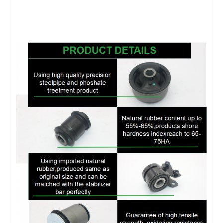
MOQ
200 Stück
Größe
17cm*17cm*13,5cm
Zahlung
T/T
1-5Tage für
Lagerbestände, 30-
Lieferdatum
45Tage für
Produktionsbestellungen
Marke
Korop