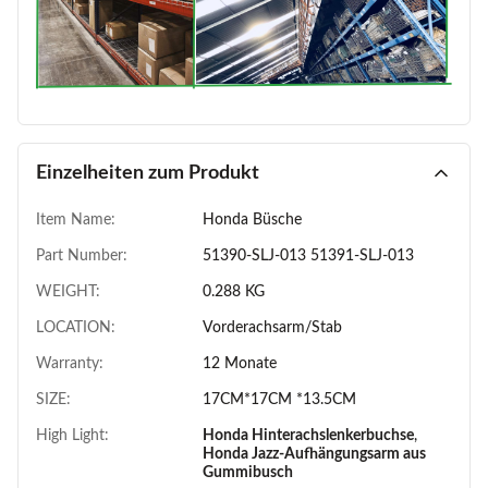
Einzelheiten zum Produkt
Item Name:
Honda Büsche
Part Number:
51390-SLJ-013 51391-SLJ-013
WEIGHT:
0.288 KG
LOCATION:
Vorderachsarm/Stab
Warranty:
12 Monate
SIZE:
17CM*17CM *13.5CM
High Light:
Honda Hinterachslenkerbuchse
,
Honda Jazz-Aufhängungsarm aus
Gummibusch