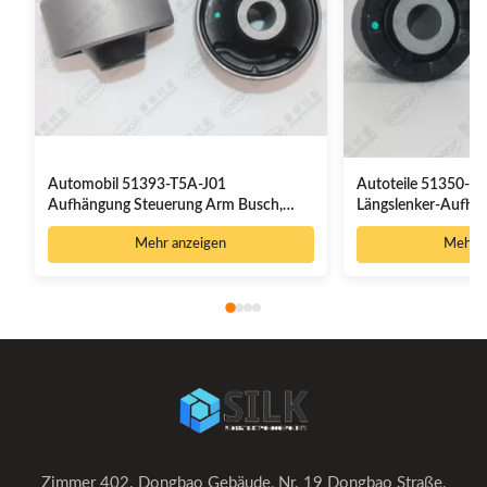
Automobil 51393-T5A-J01
Autoteile 51350-S
Aufhängung Steuerung Arm Busch,
Längslenker-Aufhä
Auto Busche guter Preis
17CM * 17CM * 13
Mehr anzeigen
Mehr a
Zimmer 402. Dongbao Gebäude, Nr. 19 Dongbao Straße,