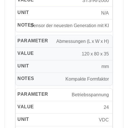
STS-AI-2000
N/A
Sensor der neuesten Generation mit KI
Abmessungen (L x W x H)
120 x 80 x 35
mm
Kompakte Formfaktor
Betriebsspannung
24
VDC