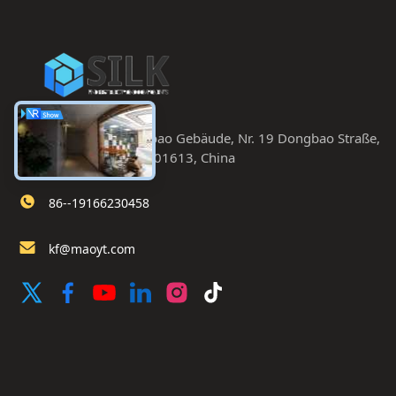
Zimmer 402. Dongbao Gebäude, Nr. 19 Dongbao Straße,
Chaoyang, Peking 201613, China
86--19166230458
kf@maoyt.com