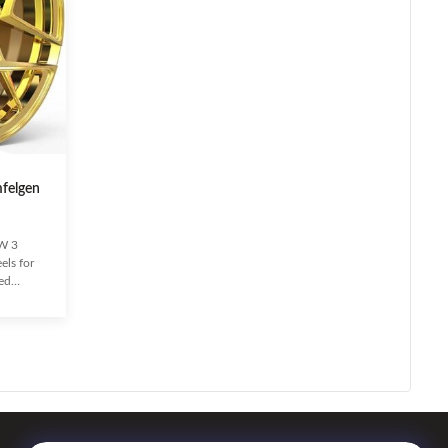
felgen
W 3
ls for
ed
tics and
upgrade
Series
are
nce,
r vehicle
e