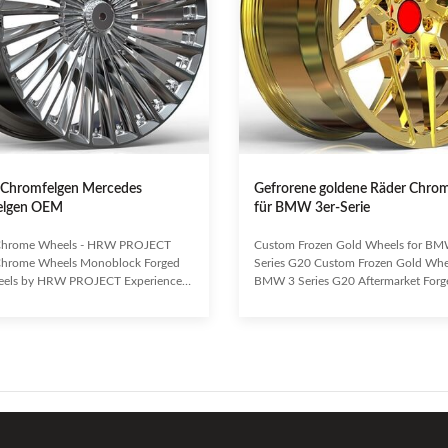
Chromfelgen Mercedes
Gefrorene goldene Räder Chrom
elgen OEM
für BMW 3er-Serie
Chrome Wheels - HRW PROJECT
Custom Frozen Gold Wheels for BM
hrome Wheels Monoblock Forged
Series G20 Custom Frozen Gold Whee
eels by HRW PROJECT Experience
BMW 3 Series G20 Aftermarket Forg
led style and performance with our
Wheels - Elevate Your BMW's Aesthe
ade monoblock forged alloy wheels.
Performance Experience superior
with precision by HRW PROJECT, a
craftsmanship and a striking visual 
im manufacturer in China, these
with our custom frozen gold wheels,
ature a stunning multi-spoke design
specifically designed for the BMW 3 
lliant chrome finish. Available in a
G20 330i. These aftermarket wheels 
e of sizes from 16 to 24 inches, they
engineered for both style and substa
eered to elevate the aesthetics and
offering a premium look that sets you
of
apart. Crafted with precision, they ar