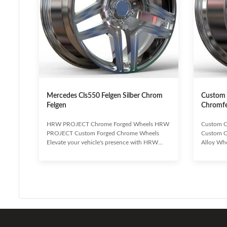
Mercedes Cls550 Felgen Silber Chrom
Custom 
Felgen
Chromf
HRW PROJECT Chrome Forged Wheels HRW
Custom 
PROJECT Custom Forged Chrome Wheels
Custom C
Elevate your vehicle's presence with HRW
Alloy Wh
PROJECT's custom forged chrome wheels.
unparalle
Crafted from premium alloy and finished with
custom-m
a brilliant, durable chrome plating, these
Crafted 
wheels are designed to make your Mercedes-
leading r
Benz, or any luxury vehicle, truly dazzling. As a
wheels fe
leading custom forged wheel manufacturer in
with a bri
China, we specialize in creating wheels that
wide rang
combine exquisite aesthetics with superior
are engin
performance.
handling 