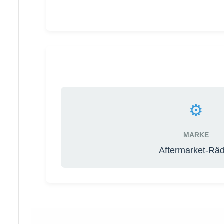
⚙️
MARKE
Aftermarket-Rä