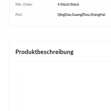
Min. Order:
4 Stück/Stück
Port:
QingDao,GuangZhou,ShangHai
Produktbeschreibung